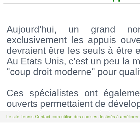
Aujourd'hui, un grand nom
exclusivement les appuis ouv
devraient être les seuls à être 
Au Etats Unis, c'est un peu l
"coup droit moderne" pour qualif
Ces spécialistes ont égaleme
ouverts permettaient de dévelop
qui est faux au regard des ex
Le site Tennis-Contact.com utilise des cookies destinés à améliorer 
des joueur de tous niveaux et
amateurs, la vitesse de balle 