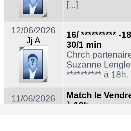
[...]
12/06/2026
16/ ********** -1
Jj A
30/1 min
Chrch partenaire
Suzanne Lengle
********** à 18h. 
Match le Vendr
11/06/2026
à 10h
Charly T
Cherche un joue
Smtc Montrouge