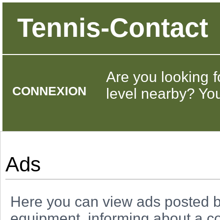
Tennis-Contact
Are you looking f
CONNEXION
level nearby? You 
Ads
Here you can view ads posted b
equipment, informing about a co