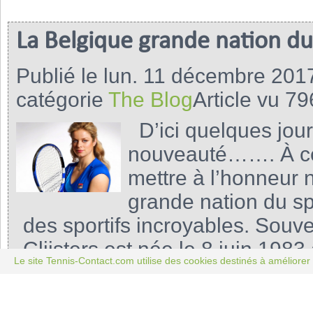
La Belgique grande nation du 
Publié le lun. 11 décembre 201
catégorie
The Blog
Article vu 79
D’ici quelques jou
nouveauté……. À cet
mettre à l’honneur 
grande nation du spo
des sportifs incroyables. So
Clijsters est née le 8 juin 1983
Le site Tennis-Contact.com utilise des cookies destinés à améliorer 
est née dans une famille d’athlè
joueur de football internationa