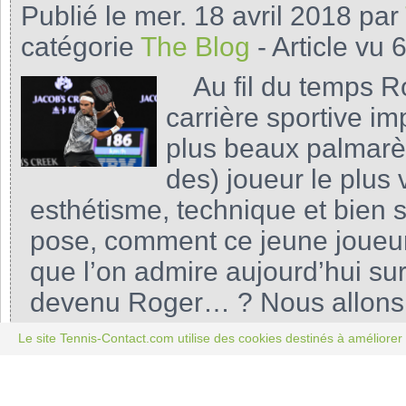
Publié le mer. 18 avril 2018 par
catégorie
The Blog
- Article vu 
Au fil du temps Ro
carrière sportive i
plus beaux palmarès 
des) joueur le plus v
esthétisme, technique et bien s
pose, comment ce jeune joueur
que l’on admire aujourd’hui su
devenu Roger… ? Nous allons 
question, ou du moins aborder
Le site Tennis-Contact.com utilise des cookies destinés à améliorer 
le joueu...
Continuer à lire...